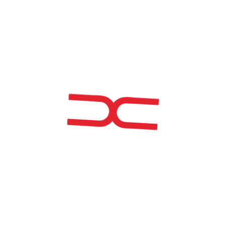
Portugal
Infraestructuras
Estructuras metálicas
Fachadas Especiales
Proyecto destacado
SIEMENS