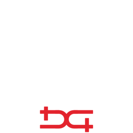
toneladas de estruturas metálicas e 10.600 m² de
envelopes especiais de alumínio, melhorando o
design e a funcionalidade do estádio para eventos
desportivos e de lazer.