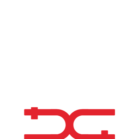
600 m² d'envelopp
améliorant le desig
pour les événements